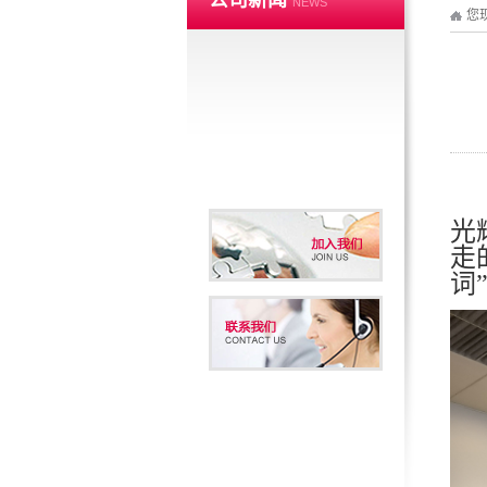
公司新闻
NEWS
您
在
光
走
词