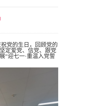
词
庆祝党的生日，回顾党的
坚定爱党、信党、跟党
展“迎七一·重温入党誓